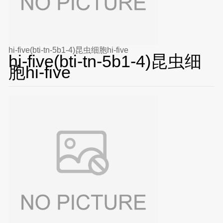
hi-five(bti-tn-5b1-4)昆虫细胞hi-five
hi-five(bti-tn-5b1-4)昆虫细
胞hi-five