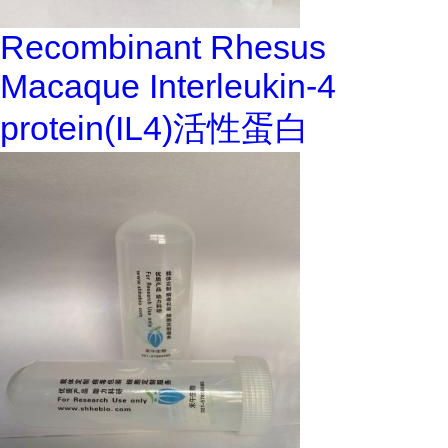
Recombinant Rhesus
Macaque Interleukin-4
protein(IL4)活性蛋白