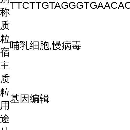
TTCTTGTAGGGTGAACA
称
质
粒
哺乳细胞,慢病毒
宿
主
质
粒
基因编辑
用
途