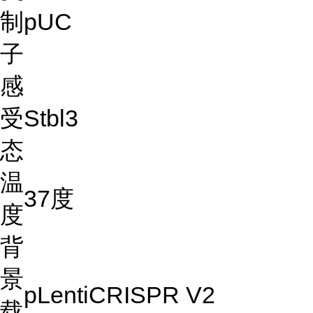
制
pUC
子
感
受
Stbl3
态
温
37度
度
背
景
pLentiCRISPR V2
载