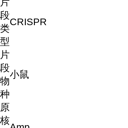
片
段
CRISPR
类
型
片
段
小鼠
物
种
原
核
Amp