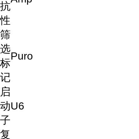
抗
性
筛
选
Puro
标
记
启
动
U6
子
复