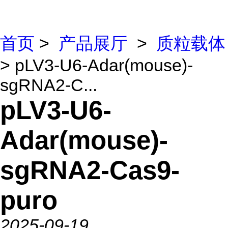
首页
>
产品展厅
>
质粒载体
> pLV3-U6-Adar(mouse)-
sgRNA2-C...
pLV3-U6-
Adar(mouse)-
sgRNA2-Cas9-
puro
2025-09-19