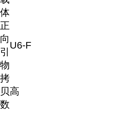
体
正
向
U6-F
引
物
拷
贝
高
数
...