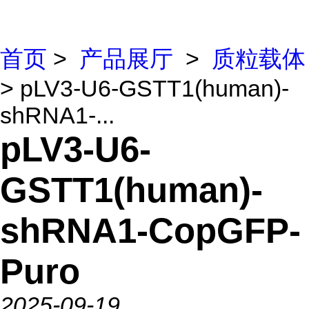
首页
>
产品展厅
>
质粒载体
> pLV3-U6-GSTT1(human)-
shRNA1-...
pLV3-U6-
GSTT1(human)-
shRNA1-CopGFP-
Puro
2025-09-19