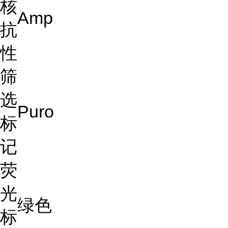
核
Amp
抗
性
筛
选
Puro
标
记
荧
光
绿色
标