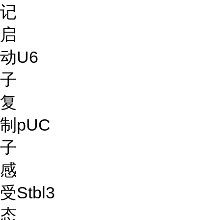
记
启
动
U6
子
复
制
pUC
子
感
受
Stbl3
态