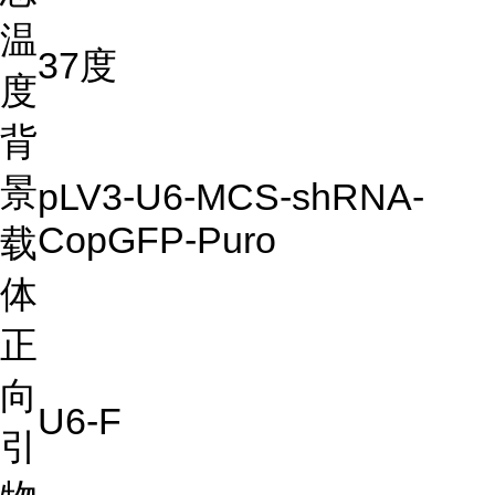
温
37度
度
背
景
pLV3-U6-MCS-shRNA-
CopGFP-Puro
载
体
正
向
U6-F
引