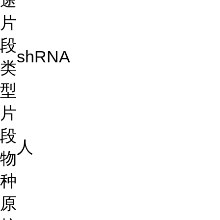
途
片
段
shRNA
类
型
片
段
人
物
种
原