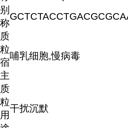
别
GCTCTACCTGACGCGCA
称
质
粒
哺乳细胞,慢病毒
宿
主
质
粒
干扰沉默
用