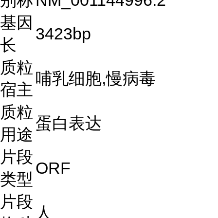
别称
NM_001144996.2
基因
3423bp
长
质粒
哺乳细胞,慢病毒
宿主
质粒
蛋白表达
用途
片段
ORF
类型
片段
人