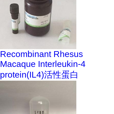
Recombinant Rhesus
Macaque Interleukin-4
protein(IL4)活性蛋白