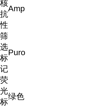
核
Amp
抗
性
筛
选
Puro
标
记
荧
光
绿色
标