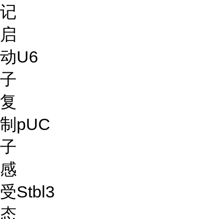
记
启
动
U6
子
复
制
pUC
子
感
受
Stbl3
态