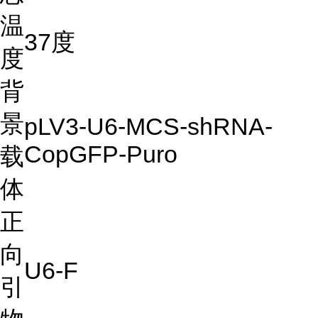
温
37度
度
背
景
pLV3-U6-MCS-shRNA-
CopGFP-Puro
载
体
正
向
U6-F
引