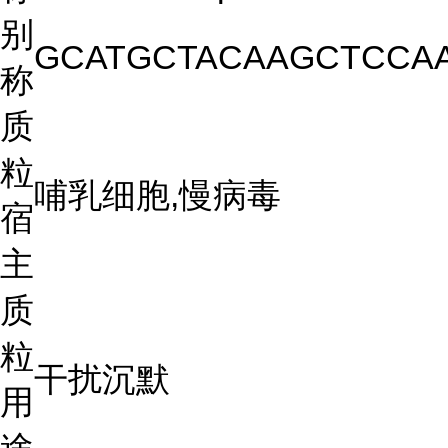
别
GCATGCTACAAGCTCCA
称
质
粒
哺乳细胞,慢病毒
宿
主
质
粒
干扰沉默
用