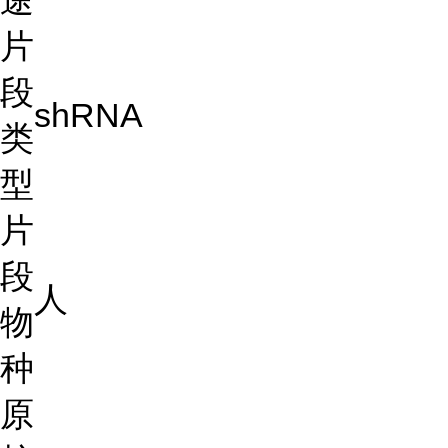
途
片
段
shRNA
类
型
片
段
人
物
种
原