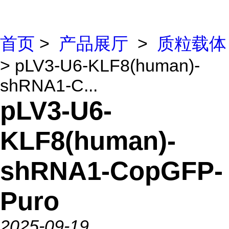
首页
>
产品展厅
>
质粒载体
> pLV3-U6-KLF8(human)-
shRNA1-C...
pLV3-U6-
KLF8(human)-
shRNA1-CopGFP-
Puro
2025-09-19