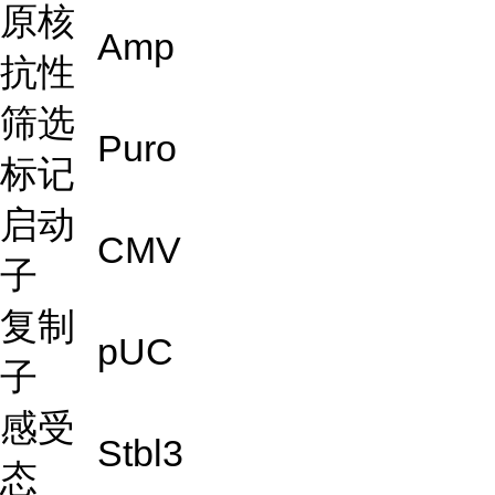
原核
Amp
抗性
筛选
Puro
标记
启动
CMV
子
复制
pUC
子
感受
Stbl3
态