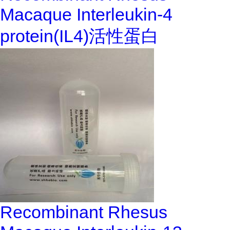
Macaque Interleukin-4
protein(IL4)活性蛋白
Recombinant Rhesus