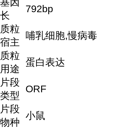
基因
792bp
长
质粒
哺乳细胞,慢病毒
宿主
质粒
蛋白表达
用途
片段
ORF
类型
片段
小鼠
物种