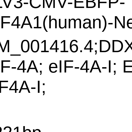
LV3-CMV-EBFP-
IF4A1(human)-N
M_001416.4;DD
F-4A; eIF-4A-I; 
F4A-I;