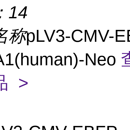
：
14
名称
pLV3-CMV-E
A1(human)-Neo
 >