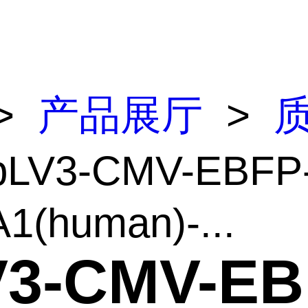
>
产品展厅
>
pLV3-CMV-EBFP
1(human)-...
V3-CMV-EB