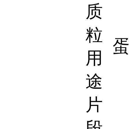
质
粒
用
途
片
段