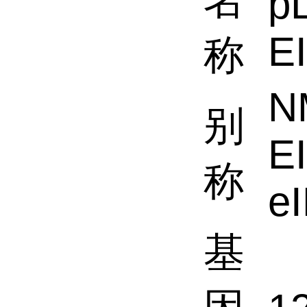
p
E
称
N
别
EI
称
eI
基