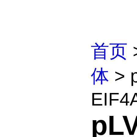
首页
体
> 
EIF4A
pL