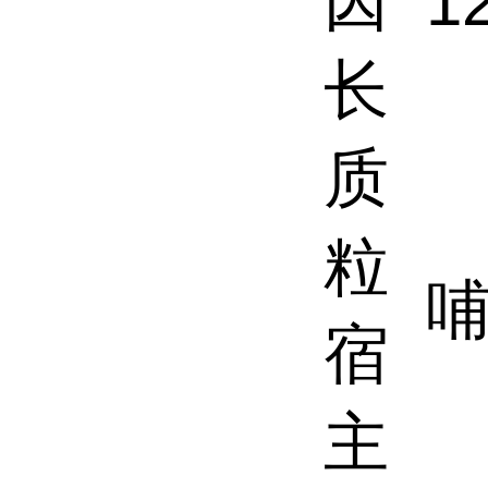
因
1
长
质
粒
哺
宿
主