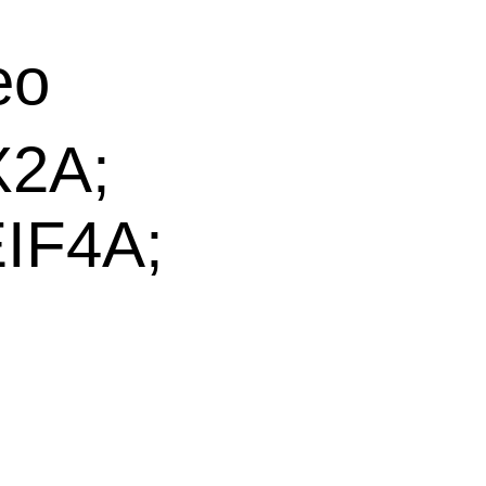
eo
X2A;
EIF4A;