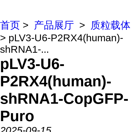
首页
>
产品展厅
>
质粒载体
> pLV3-U6-P2RX4(human)-
shRNA1-...
pLV3-U6-
P2RX4(human)-
shRNA1-CopGFP-
Puro
2025-09-15