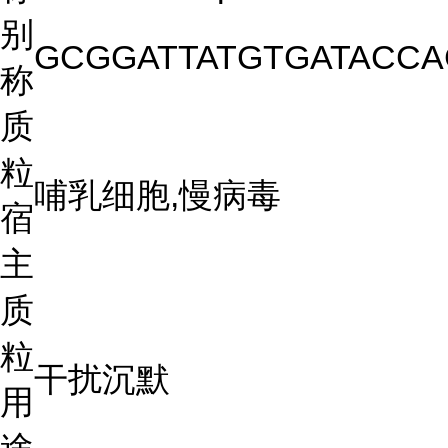
别
GCGGATTATGTGATACCA
称
质
粒
哺乳细胞,慢病毒
宿
主
质
粒
干扰沉默
用