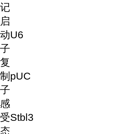
记
启
动
U6
子
复
制
pUC
子
感
受
Stbl3
态