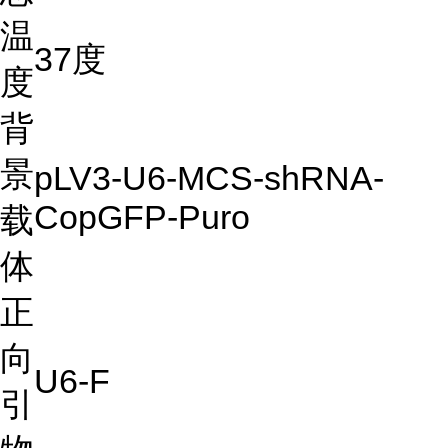
温
37度
度
背
景
pLV3-U6-MCS-shRNA-
CopGFP-Puro
载
体
正
向
U6-F
引