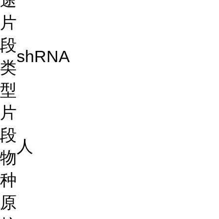
途
片
段
shRNA
类
型
片
段
人
物
种
原