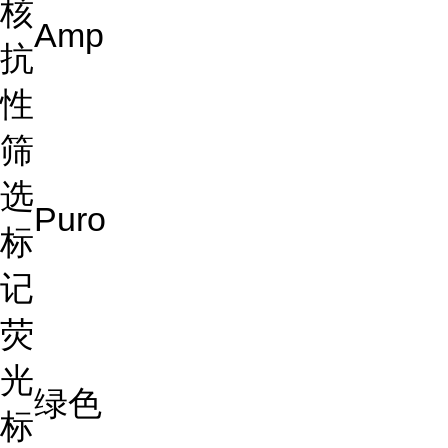
核
Amp
抗
性
筛
选
Puro
标
记
荧
光
绿色
标