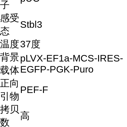
子
感受
Stbl3
态
温度
37度
背景
pLVX-EF1a-MCS-IRES-
EGFP-PGK-Puro
载体
正向
PEF-F
引物
拷贝
高
数