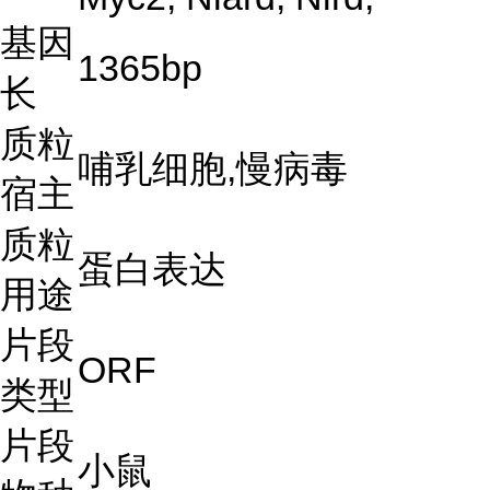
基因
1365bp
长
质粒
哺乳细胞,慢病毒
宿主
质粒
蛋白表达
用途
片段
ORF
类型
片段
小鼠