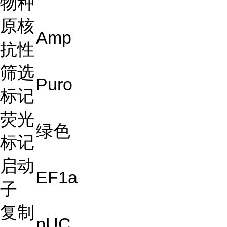
物种
原核
Amp
抗性
筛选
Puro
标记
荧光
绿色
标记
启动
EF1a
子
复制
pUC