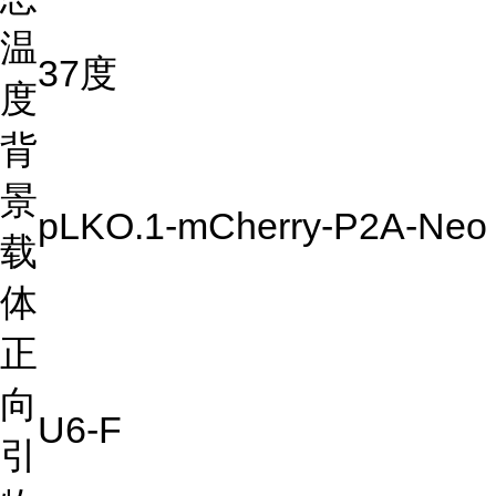
温
37度
度
背
景
pLKO.1-mCherry-P2A-Neo
载
体
正
向
U6-F
引