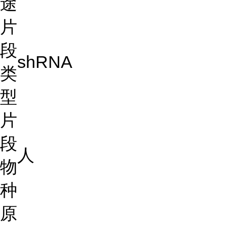
途
片
段
shRNA
类
型
片
段
人
物
种
原