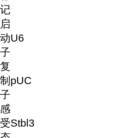
记
启
动
U6
子
复
制
pUC
子
感
受
Stbl3
态