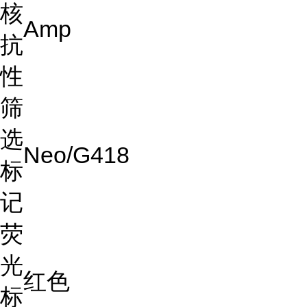
核
Amp
抗
性
筛
选
Neo/G418
标
记
荧
光
红色
标