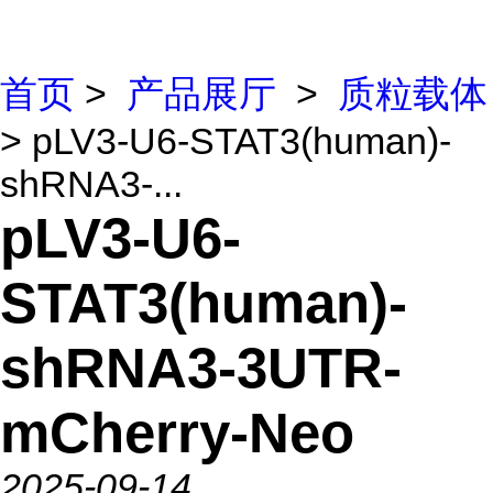
首页
>
产品展厅
>
质粒载体
> pLV3-U6-STAT3(human)-
shRNA3-...
pLV3-U6-
STAT3(human)-
shRNA3-3UTR-
mCherry-Neo
2025-09-14