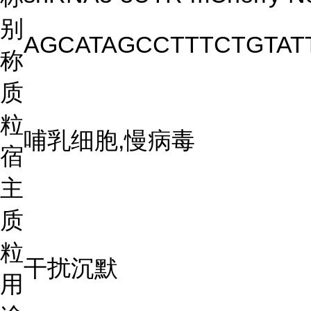
别
AGCATAGCCTTTCTGTAT
称
质
粒
哺乳细胞,慢病毒
宿
主
质
粒
干扰沉默
用