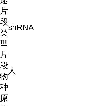
途
片
段
shRNA
类
型
片
段
人
物
种
原