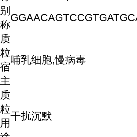
别
GGAACAGTCCGTGATGC
称
质
粒
哺乳细胞,慢病毒
宿
主
质
粒
干扰沉默
用