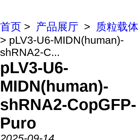
首页
>
产品展厅
>
质粒载体
> pLV3-U6-MIDN(human)-
shRNA2-C...
pLV3-U6-
MIDN(human)-
shRNA2-CopGFP-
Puro
2025-09-14