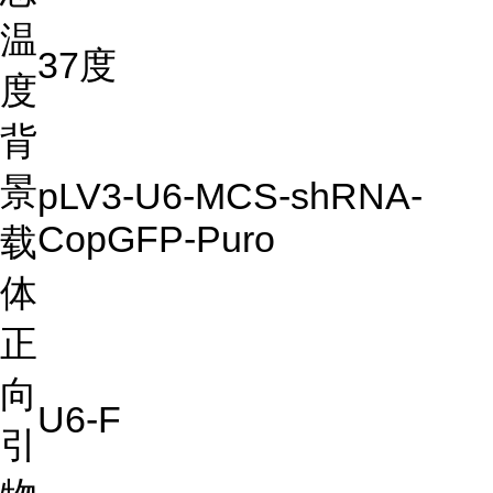
温
37度
度
背
景
pLV3-U6-MCS-shRNA-
CopGFP-Puro
载
体
正
向
U6-F
引