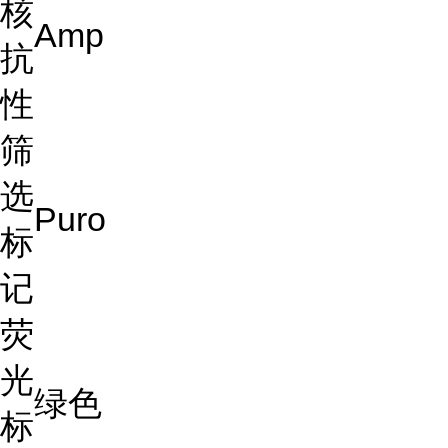
核
Amp
抗
性
筛
选
Puro
标
记
荧
光
绿色
标