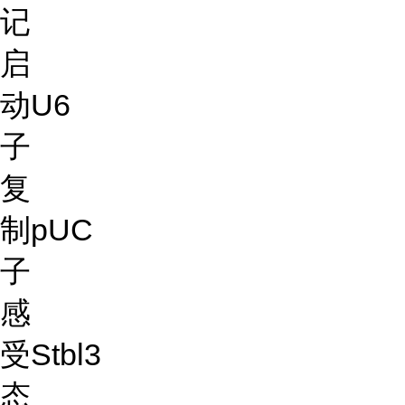
记
启
动
U6
子
复
制
pUC
子
感
受
Stbl3
态