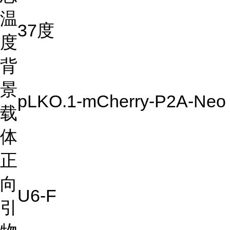
温
37度
度
背
景
pLKO.1-mCherry-P2A-Neo
载
体
正
向
U6-F
引