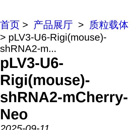
首页
>
产品展厅
>
质粒载体
> pLV3-U6-Rigi(mouse)-
shRNA2-m...
pLV3-U6-
Rigi(mouse)-
shRNA2-mCherry-
Neo
2025-09-11