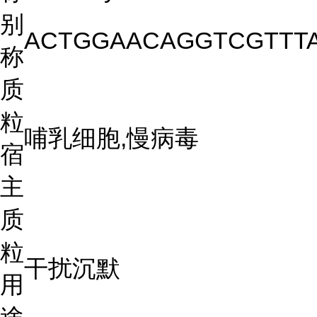
别
ACTGGAACAGGTCGTTTA
称
质
粒
哺乳细胞,慢病毒
宿
主
质
粒
干扰沉默
用