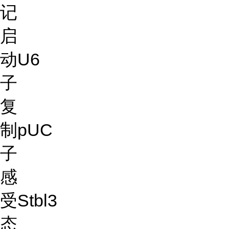
记
启
动
U6
子
复
制
pUC
子
感
受
Stbl3
态