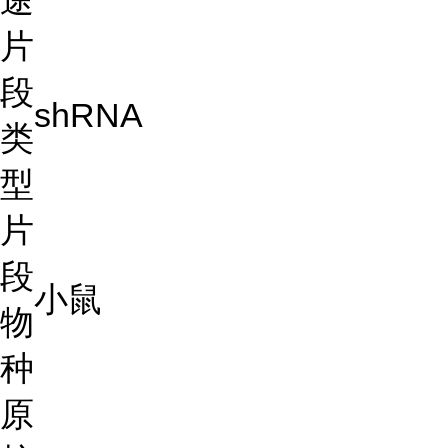
途
片
段
shRNA
类
型
片
段
小鼠
物
种
原