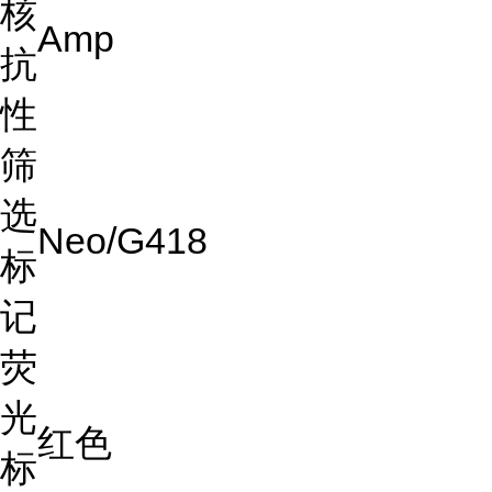
核
Amp
抗
性
筛
选
Neo/G418
标
记
荧
光
红色
标