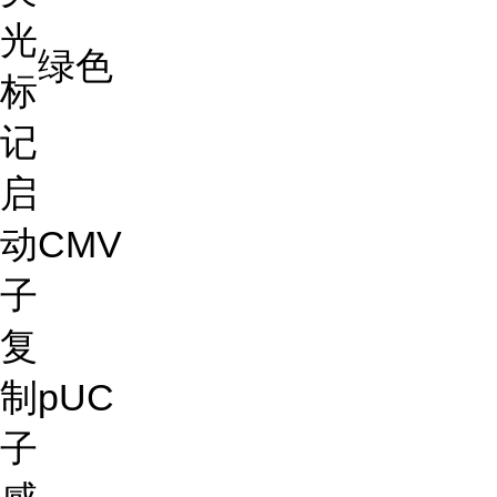
光
绿色
标
记
启
动
CMV
子
复
制
pUC
子