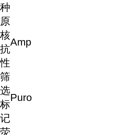
种
原
核
Amp
抗
性
筛
选
Puro
标
记
荧