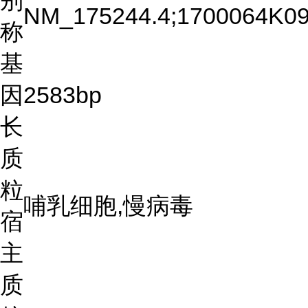
别
NM_175244.4;1700064K09
称
基
因
2583bp
长
质
粒
哺乳细胞,慢病毒
宿
主
质