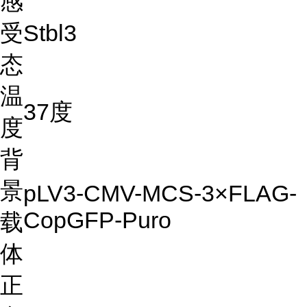
感
受
Stbl3
态
温
37度
度
背
景
pLV3-CMV-MCS-3×FLAG-
CopGFP-Puro
载
体
正