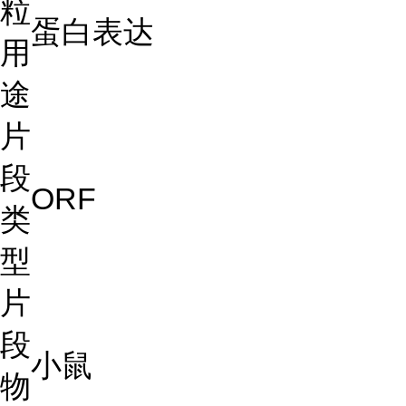
粒
蛋白表达
用
途
片
段
ORF
类
型
片
段
小鼠
物