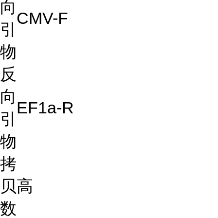
向
CMV-F
引
物
反
向
EF1a-R
引
物
拷
贝
高
数