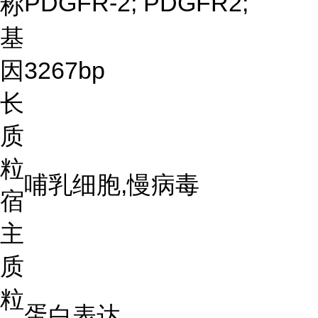
PDGFR-2; PDGFR2;
称
基
因
3267bp
长
质
粒
哺乳细胞,慢病毒
宿
主
质
粒
蛋白表达