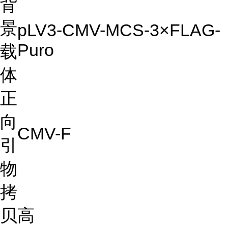
背
景
pLV3-CMV-MCS-3×FLAG-
Puro
载
体
正
向
CMV-F
引
物
拷
贝
高