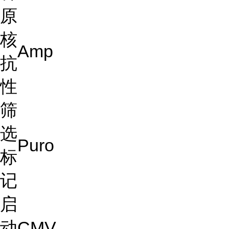
原
核
Amp
抗
性
筛
选
Puro
标
记
启
动
CMV