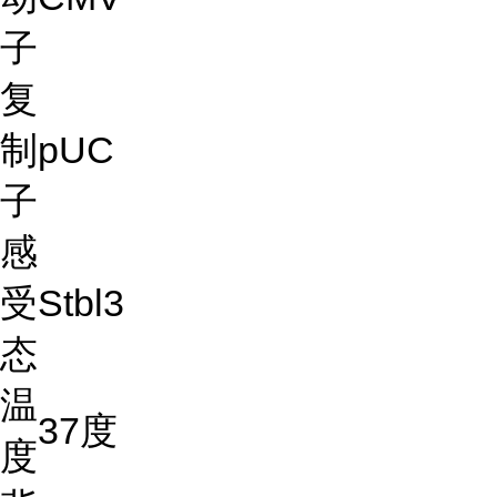
子
复
制
pUC
子
感
受
Stbl3
态
温
37度
度