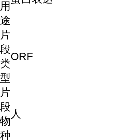
用
途
片
段
ORF
类
型
片
段
人
物
种