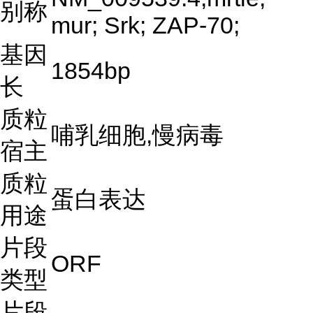
别称
mur; Srk; ZAP-70;
基因
1854bp
长
质粒
哺乳细胞,慢病毒
宿主
质粒
蛋白表达
用途
片段
ORF
类型
片段