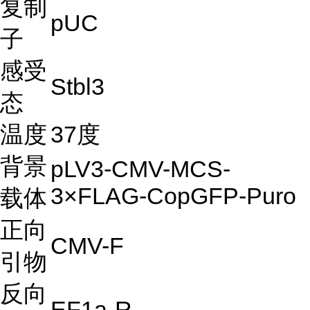
复制
pUC
子
感受
Stbl3
态
温度
37度
背景
pLV3-CMV-MCS-
3×FLAG-CopGFP-Puro
载体
正向
CMV-F
引物
反向
EF1a-R