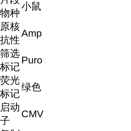
小鼠
物种
原核
Amp
抗性
筛选
Puro
标记
荧光
绿色
标记
启动
CMV
子