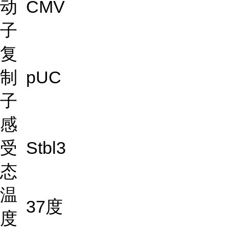
动
CMV
子
复
制
pUC
子
感
受
Stbl3
态
温
37度
度