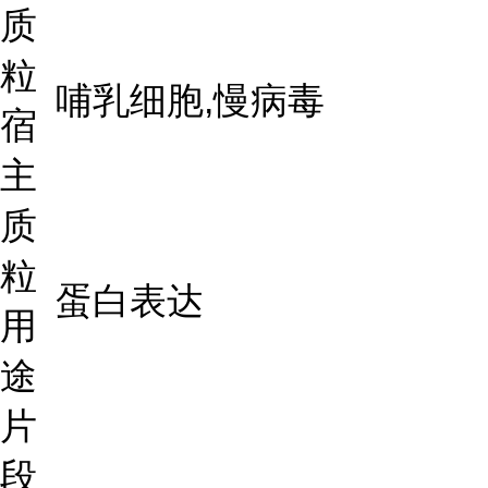
质
粒
哺乳细胞,慢病毒
宿
主
质
粒
蛋白表达
用
途
片
段