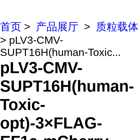
首页
>
产品展厅
>
质粒载体
> pLV3-CMV-
SUPT16H(human-Toxic...
pLV3-CMV-
SUPT16H(human-
Toxic-
opt)-3×FLAG-