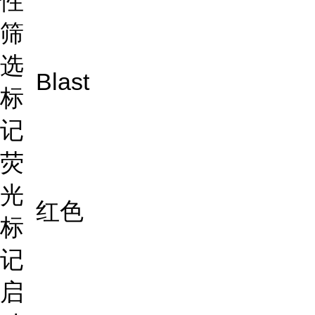
性
筛
选
Blast
标
记
荧
光
红色
标
记
启