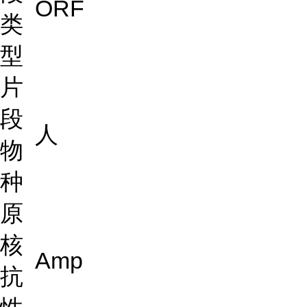
ORF
类
型
片
段
人
物
种
原
核
Amp
抗