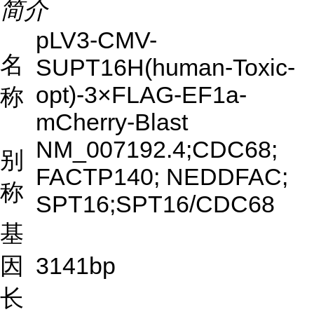
简介
pLV3-CMV-
名
SUPT16H(human-Toxic-
opt)-3×FLAG-EF1a-
称
mCherry-Blast
NM_007192.4;CDC68;
别
FACTP140; NEDDFAC;
称
SPT16;SPT16/CDC68
基
因
3141bp
长