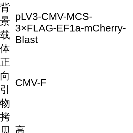
背
pLV3-CMV-MCS-
景
3×FLAG-EF1a-mCherry-
载
Blast
体
正
向
CMV-F
引
物
拷
贝
高