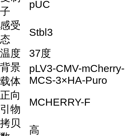
pUC
子
感受
Stbl3
态
温度
37度
背景
pLV3-CMV-mCherry-
MCS-3×HA-Puro
载体
正向
MCHERRY-F
引物
拷贝
高