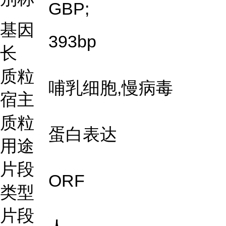
GBP;
基因
393bp
长
质粒
哺乳细胞,慢病毒
宿主
质粒
蛋白表达
用途
片段
ORF
类型
片段