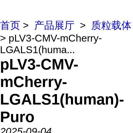
首页
>
产品展厅
>
质粒载体
> pLV3-CMV-mCherry-
LGALS1(huma...
pLV3-CMV-
mCherry-
LGALS1(human)-
Puro
2025-09-04