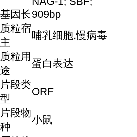
NAG-1; SBF;
基因长
909bp
质粒宿
哺乳细胞,慢病毒
主
质粒用
蛋白表达
途
片段类
ORF
型
片段物
小鼠
种