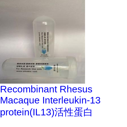
Recombinant Rhesus
Macaque Interleukin-13
protein(IL13)活性蛋白