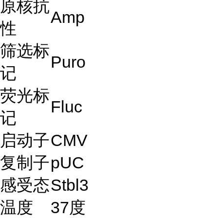
原核抗
Amp
性
筛选标
Puro
记
荧光标
Fluc
记
启动子
CMV
复制子
pUC
感受态
Stbl3
温度
37度