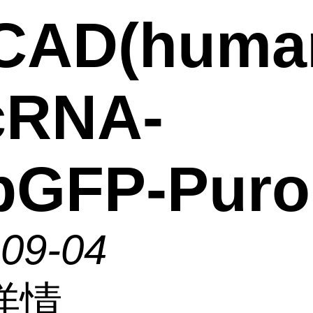
CAD(human
cRNA-
pGFP-Puro
-09-04
详情