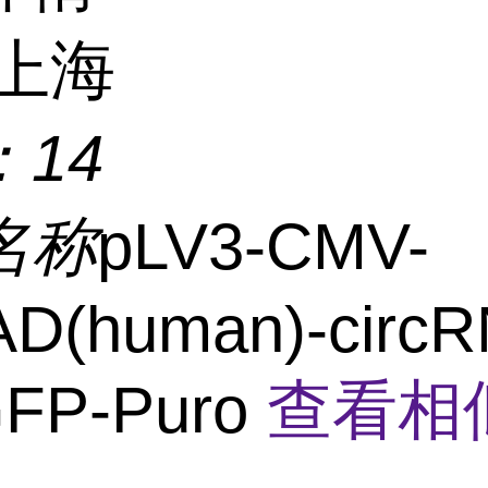
上海
：
14
名称
pLV3-CMV-
D(human)-circR
FP-Puro
查看相