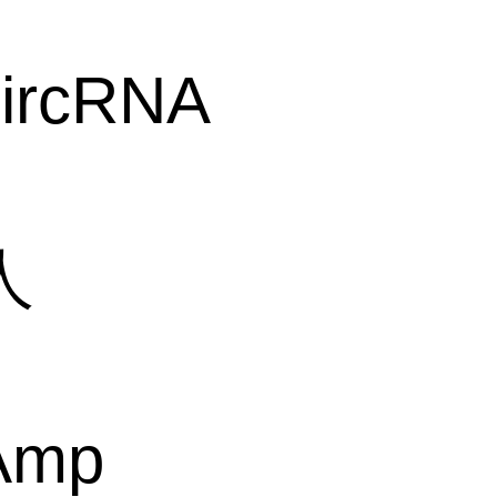
circRNA
人
Amp