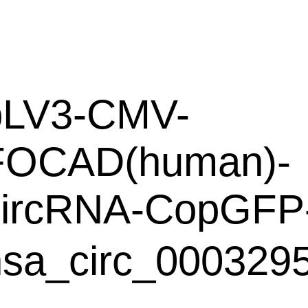
pLV3-CMV-
FOCAD(human)-
circRNA-CopGFP
hsa_circ_000329