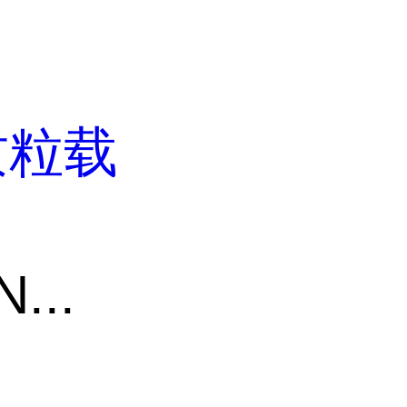
质粒载
...