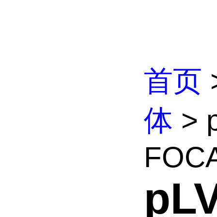
首页
体
> 
FOCA
pL