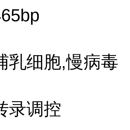
465bp
哺乳细胞,慢病毒
转录调控