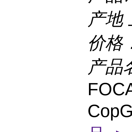
产地
价格
产品
FOCA
CopG