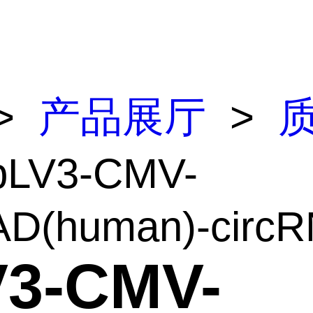
>
产品展厅
>
pLV3-CMV-
D(human)-circRN
V3-CMV-