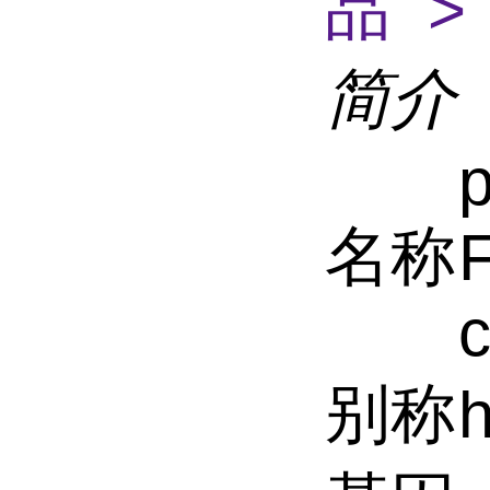
品 >
简介
名称
别称