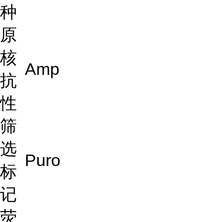
种
原
核
Amp
抗
性
筛
选
Puro
标
记
荧