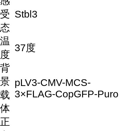
感
受
Stbl3
态
温
37度
度
背
景
pLV3-CMV-MCS-
3×FLAG-CopGFP-Puro
载
体
正