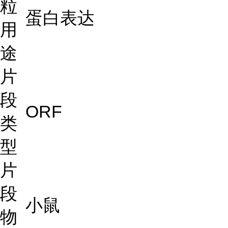
粒
蛋白表达
用
途
片
段
ORF
类
型
片
段
小鼠
物