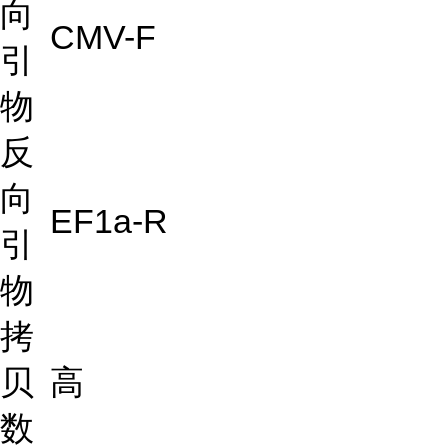
向
CMV-F
引
物
反
向
EF1a-R
引
物
拷
贝
高
数