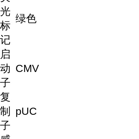
光
绿色
标
记
启
动
CMV
子
复
制
pUC
子