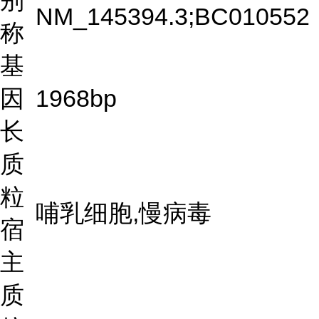
别
NM_145394.3;BC010552
称
基
因
1968bp
长
质
粒
哺乳细胞,慢病毒
宿
主
质