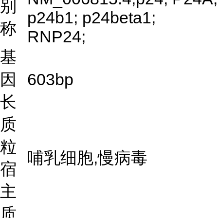
别
p24b1; p24beta1;
称
RNP24;
基
因
603bp
长
质
粒
哺乳细胞,慢病毒
宿
主
质