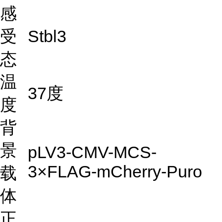
感
受
Stbl3
态
温
37度
度
背
景
pLV3-CMV-MCS-
3×FLAG-mCherry-Puro
载
体
正