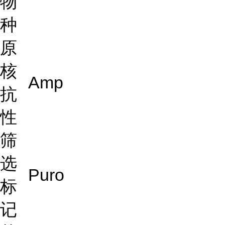
物
种
原
核
Amp
抗
性
筛
选
Puro
标
记