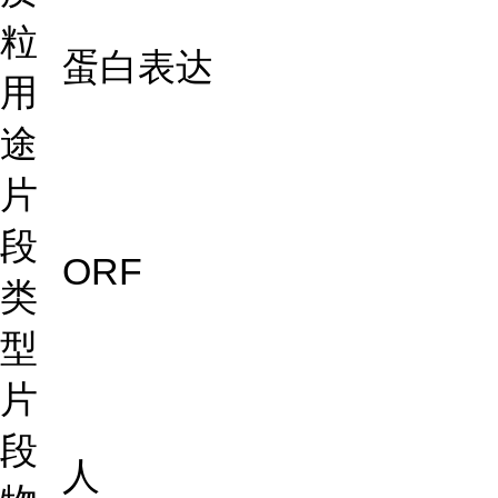
粒
蛋白表达
用
途
片
段
ORF
类
型
片
段
人