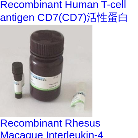
Recombinant Human T-cell
antigen CD7(CD7)活性蛋白
Recombinant Rhesus
Macaque Interleukin-4