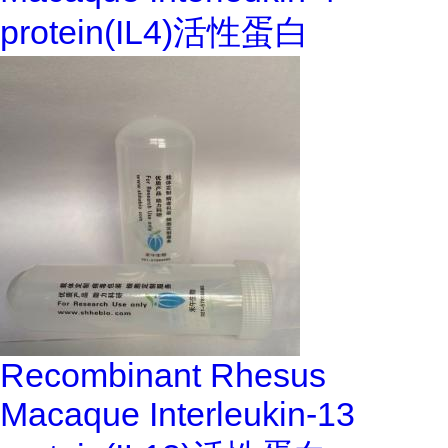
protein(IL4)活性蛋白
Recombinant Rhesus
Macaque Interleukin-13