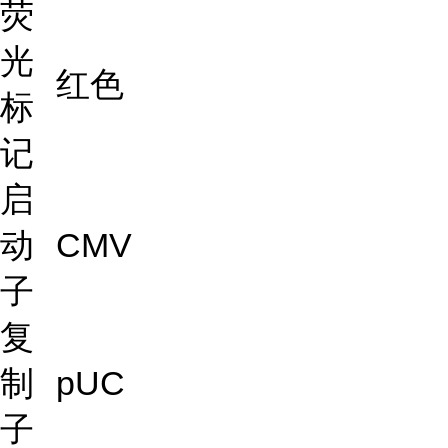
荧
光
红色
标
记
启
动
CMV
子
复
制
pUC
子