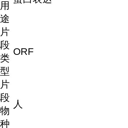
用
途
片
段
ORF
类
型
片
段
人
物
种