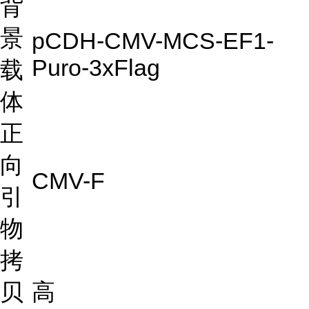
背
景
pCDH-CMV-MCS-EF1-
Puro-3xFlag
载
体
正
向
CMV-F
引
物
拷
贝
高