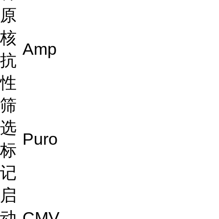
原
核
Amp
抗
性
筛
选
Puro
标
记
启
动
CMV