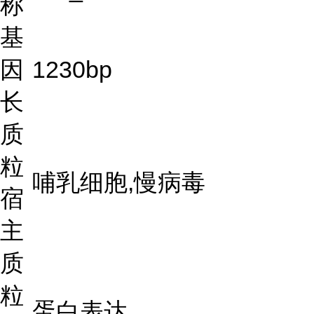
称
基
因
1230bp
长
质
粒
哺乳细胞,慢病毒
宿
主
质
粒
蛋白表达