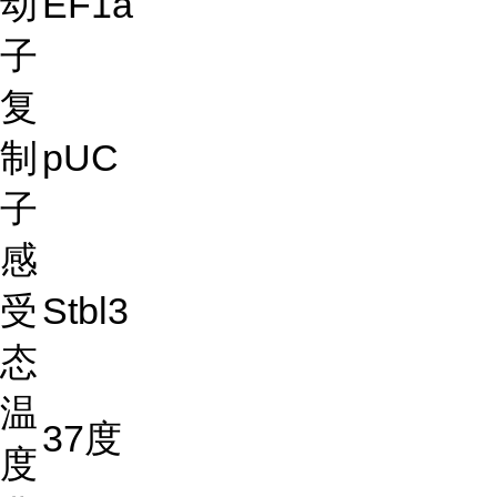
动
EF1a
子
复
制
pUC
子
感
受
Stbl3
态
温
37度
度