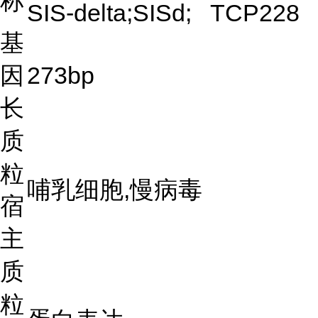
称
SIS-delta;SISd; TCP228
基
因
273bp
长
质
粒
哺乳细胞,慢病毒
宿
主
质
粒