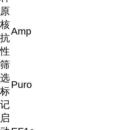
原
核
Amp
抗
性
筛
选
Puro
标
记
启