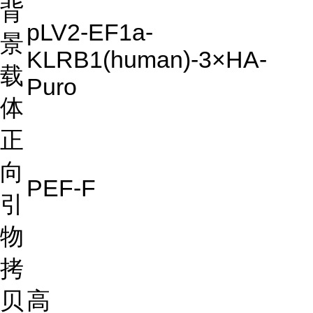
背
pLV2-EF1a-
景
KLRB1(human)-3×HA-
载
Puro
体
正
向
PEF-F
引
物
拷
贝
高