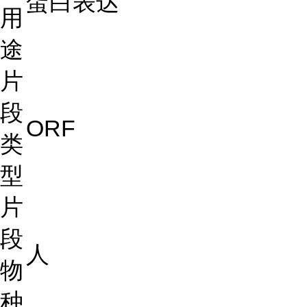
蛋白表达
用
途
片
段
ORF
类
型
片
段
人
物
种