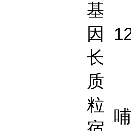
基
因
1
长
质
粒
哺
宿