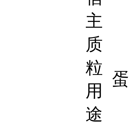
主
质
粒
用
途