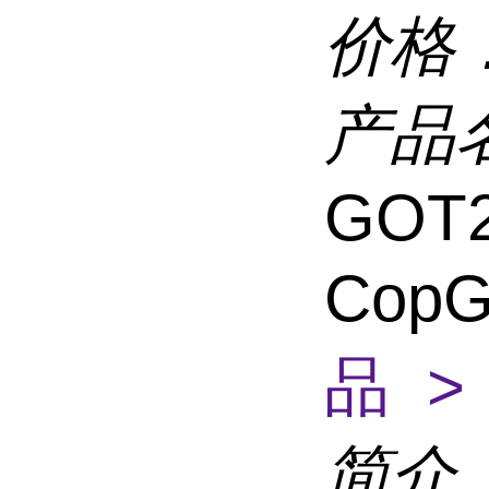
价格
产品
GOT2
CopG
品 >
简介