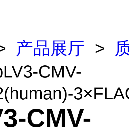
>
产品展厅
>
pLV3-CMV-
(human)-3×FLAG
V3-CMV-