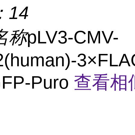
：
14
名称
pLV3-CMV-
(human)-3×FLA
FP-Puro
查看相