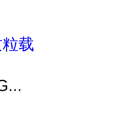
质粒载
...