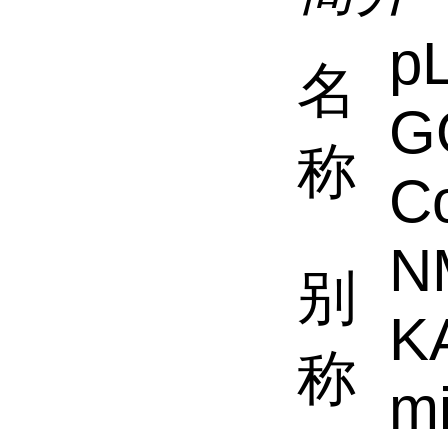
p
名
G
称
C
N
别
K
称
m