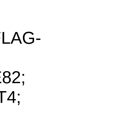
FLAG-
82;
T4;