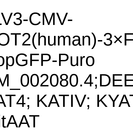
LV3-CMV-
OT2(human)-3×
opGFP-Puro
M_002080.4;DEE
AT4; KATIV; KYA
itAAT