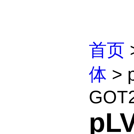
首页
体
> 
GOT2
pL