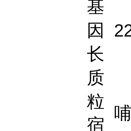
基
因
2
长
质
粒
哺
宿