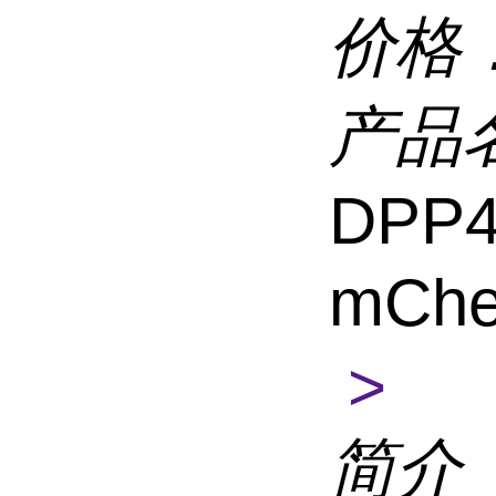
价格
产品
DPP4
mChe
>
简介