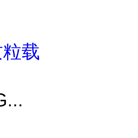
质粒载
...