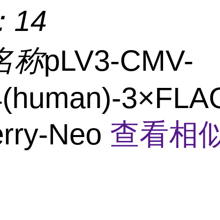
：
14
名称
pLV3-CMV-
(human)-3×FLA
rry-Neo
查看相