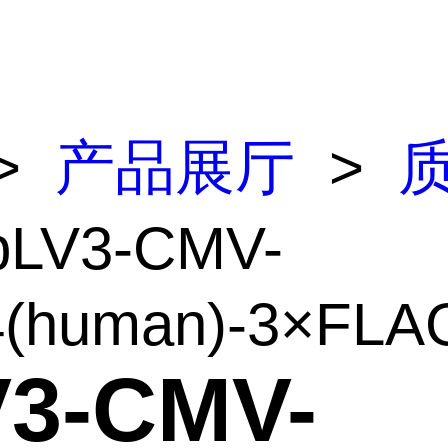
>
产品展厅
>
pLV3-CMV-
(human)-3×FLAG
V3-CMV-