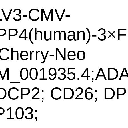
LV3-CMV-
PP4(human)-3×
Cherry-Neo
M_001935.4;AD
DCP2; CD26; DP
P103;