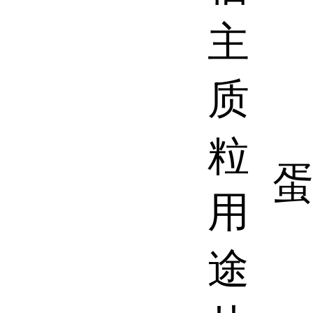
主
质
粒
用
途