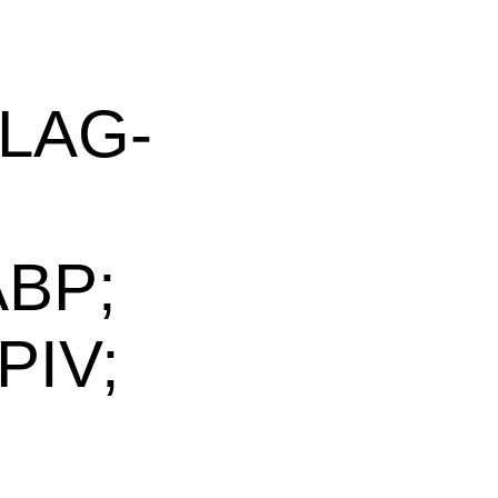
FLAG-
ABP;
PIV;