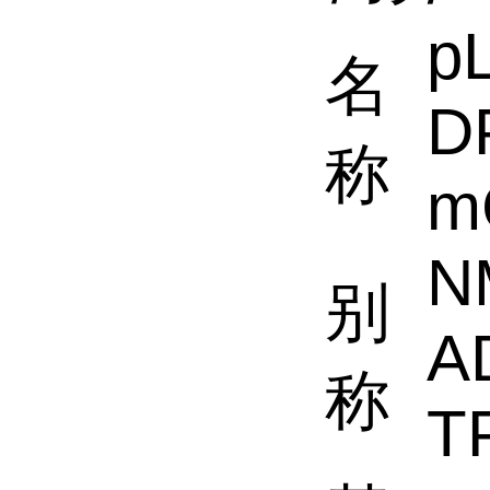
p
名
D
称
m
N
别
A
称
T