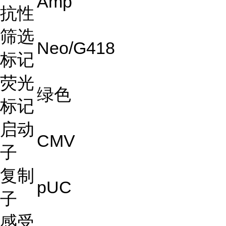
Amp
抗性
筛选
Neo/G418
标记
荧光
绿色
标记
启动
CMV
子
复制
pUC
子
感受