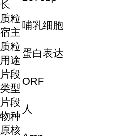
长
质粒
哺乳细胞
宿主
质粒
蛋白表达
用途
片段
ORF
类型
片段
人
物种
原核