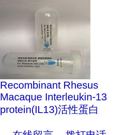
Recombinant Rhesus
Macaque Interleukin-13
protein(IL13)活性蛋白