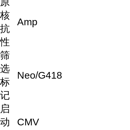
原
核
Amp
抗
性
筛
选
Neo/G418
标
记
启
动
CMV