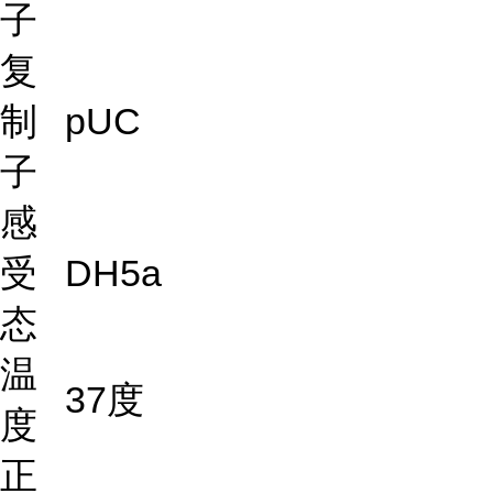
子
复
制
pUC
子
感
受
DH5a
态
温
37度
度
正