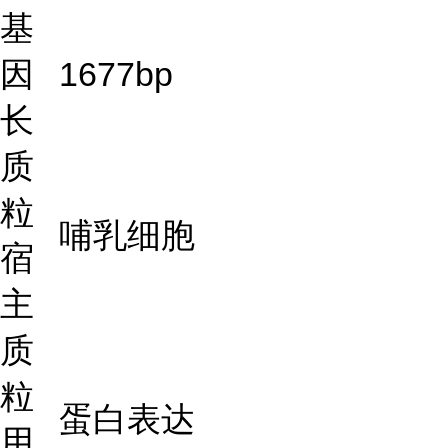
基
因
1677bp
长
质
粒
哺乳细胞
宿
主
质
粒
蛋白表达
用