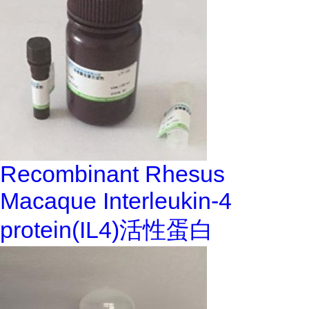
Recombinant Rhesus
Macaque Interleukin-4
protein(IL4)活性蛋白