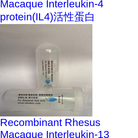
Macaque Interleukin-4
protein(IL4)活性蛋白
Recombinant Rhesus
Macaque Interleukin-13