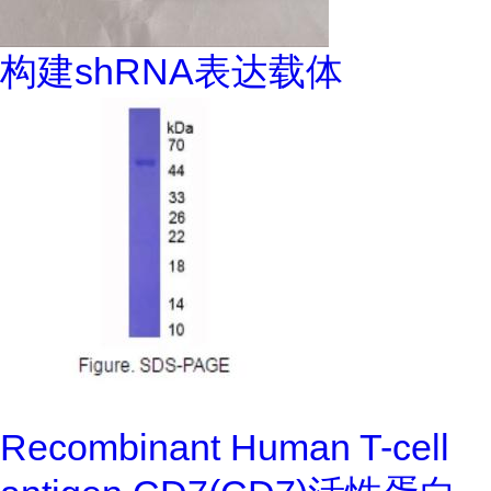
构建shRNA表达载体
Recombinant Human T-cell