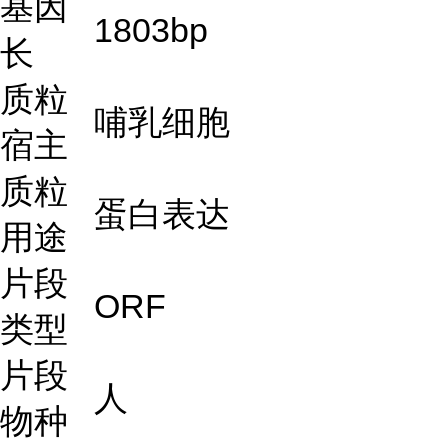
基因
1803bp
长
质粒
哺乳细胞
宿主
质粒
蛋白表达
用途
片段
ORF
类型
片段
人
物种