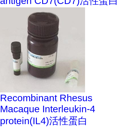
antigen CD7(CD7)活性蛋白
Recombinant Rhesus
Macaque Interleukin-4
protein(IL4)活性蛋白