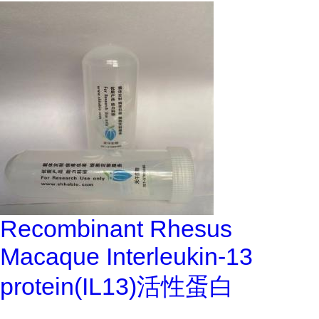
Recombinant Rhesus
Macaque Interleukin-13
protein(IL13)活性蛋白