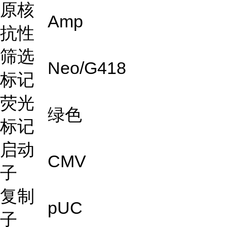
原核
Amp
抗性
筛选
Neo/G418
标记
荧光
绿色
标记
启动
CMV
子
复制
pUC
子