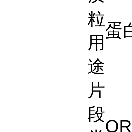
粒
蛋
用
途
片
段
OR