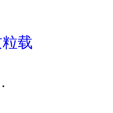
质粒载
.