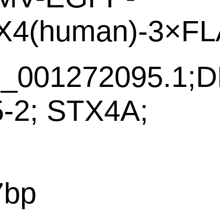
X4(human)-3×FL
_001272095.1;D
-2; STX4A;
7bp