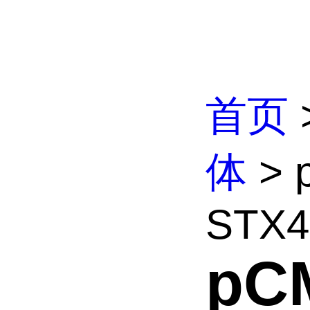
首页
体
> 
STX4
pC