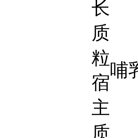
长
质
粒
哺
宿
主
质