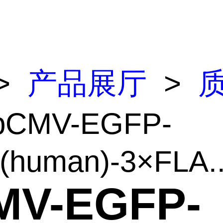
>
产品展厅
>
pCMV-EGFP-
(human)-3×FLA..
MV-EGFP-