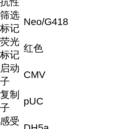
抗性
筛选
Neo/G418
标记
荧光
红色
标记
启动
CMV
子
复制
pUC
子
感受
DH5a