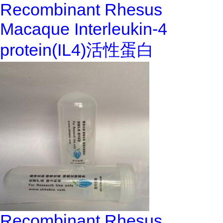
Recombinant Rhesus
Macaque Interleukin-4
protein(IL4)活性蛋白
Recombinant Rhesus