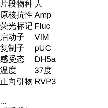
片段物种
人
原核抗性
Amp
荧光标记
Fluc
启动子
VIM
复制子
pUC
感受态
DH5a
温度
37度
正向引物
RVP3
...