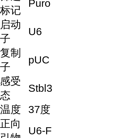
Puro
标记
启动
U6
子
复制
pUC
子
感受
Stbl3
态
温度
37度
正向
U6-F
引物