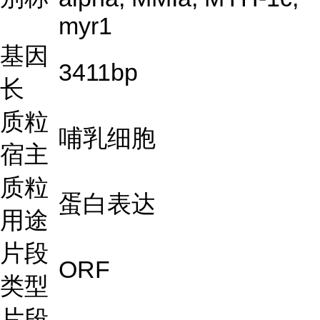
myr1
基因
3411bp
长
质粒
哺乳细胞
宿主
质粒
蛋白表达
用途
片段
ORF
类型
片段