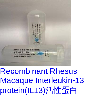
Recombinant Rhesus
Macaque Interleukin-13
protein(IL13)活性蛋白