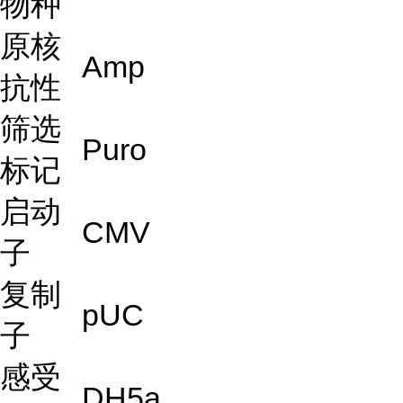
物种
原核
Amp
抗性
筛选
Puro
标记
启动
CMV
子
复制
pUC
子
感受
DH5a