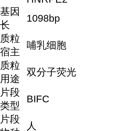
基因
1098bp
长
质粒
哺乳细胞
宿主
质粒
双分子荧光
用途
片段
BIFC
类型
片段
人