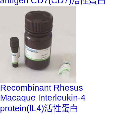
antigen CD7(CD7)活性蛋白
Recombinant Rhesus
Macaque Interleukin-4
protein(IL4)活性蛋白