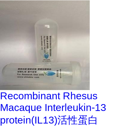
Recombinant Rhesus
Macaque Interleukin-13
protein(IL13)活性蛋白