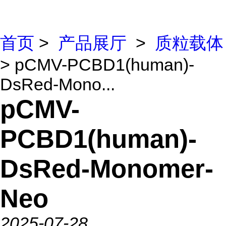
首页
>
产品展厅
>
质粒载体
> pCMV-PCBD1(human)-
DsRed-Mono...
pCMV-
PCBD1(human)-
DsRed-Monomer-
Neo
2025-07-28