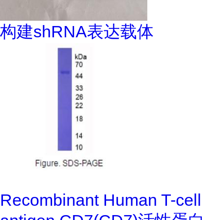
构建shRNA表达载体
Recombinant Human T-cell