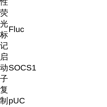
性
荧
光
Fluc
标
记
启
动
SOCS1
子
复
制
pUC