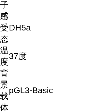
子
感
受
DH5a
态
温
37度
度
背
景
pGL3-Basic
载
体