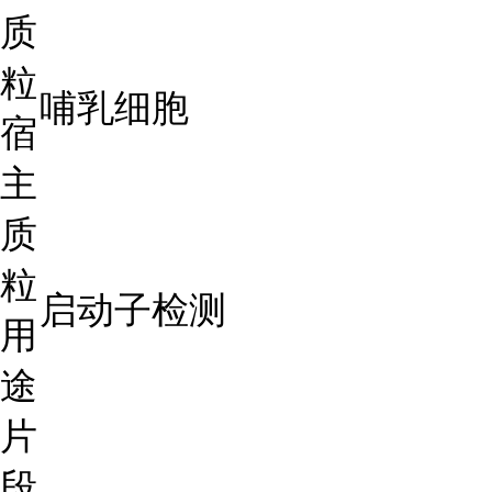
质
粒
哺乳细胞
宿
主
质
粒
启动子检测
用
途
片
段