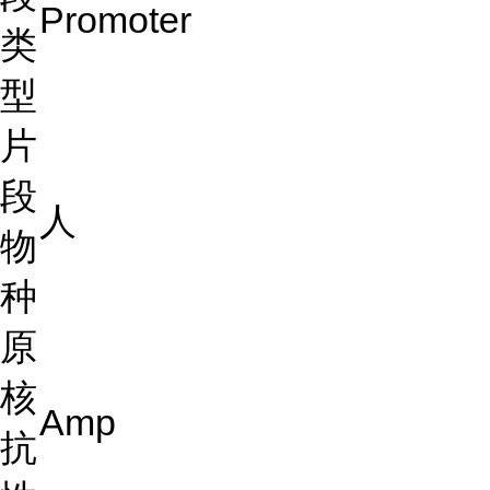
Promoter
类
型
片
段
人
物
种
原
核
Amp
抗