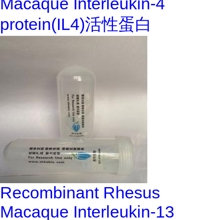
Macaque Interleukin-4
protein(IL4)活性蛋白
Recombinant Rhesus
Macaque Interleukin-13