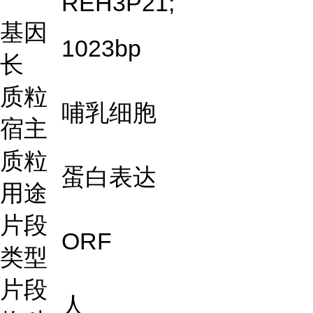
REH3P21;
基因
1023bp
长
质粒
哺乳细胞
宿主
质粒
蛋白表达
用途
片段
ORF
类型
片段
人