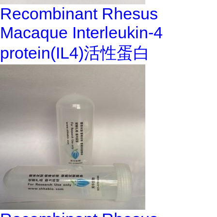
Recombinant Rhesus
Macaque Interleukin-4
protein(IL4)活性蛋白