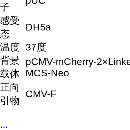
pUC
子
感受
DH5a
态
温度
37度
背景
pCMV-mCherry-2×Linke
MCS-Neo
载体
正向
CMV-F
引物
...