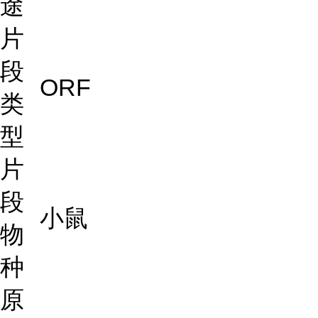
途
片
段
ORF
类
型
片
段
小鼠
物
种
原