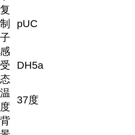
复
制
pUC
子
感
受
DH5a
态
温
37度
度
背
景