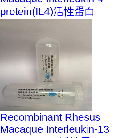
protein(IL4)活性蛋白
Recombinant Rhesus
Macaque Interleukin-13