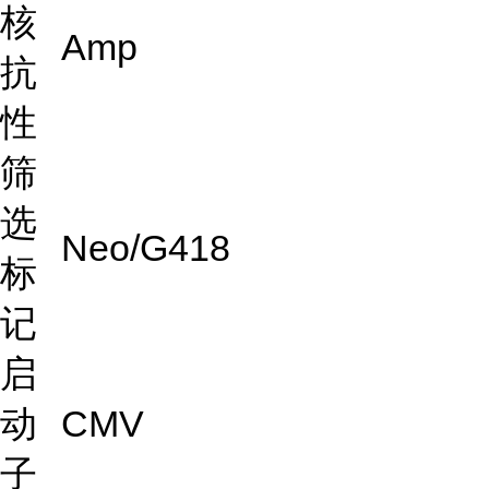
核
Amp
抗
性
筛
选
Neo/G418
标
记
启
动
CMV
子