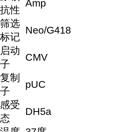
Amp
抗性
筛选
Neo/G418
标记
启动
CMV
子
复制
pUC
子
感受
DH5a
态
温度
37度