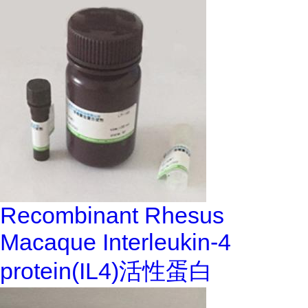
Recombinant Rhesus
Macaque Interleukin-4
protein(IL4)活性蛋白