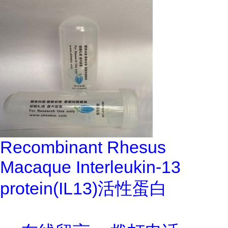
Recombinant Rhesus
Macaque Interleukin-13
protein(IL13)活性蛋白