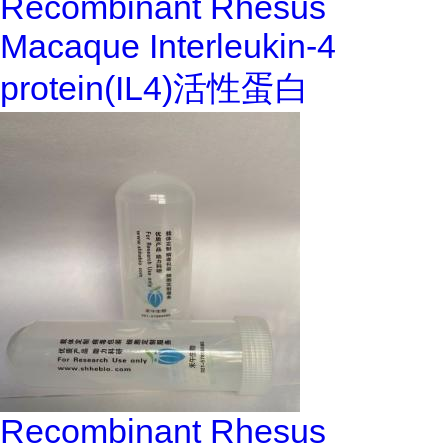
Recombinant Rhesus
Macaque Interleukin-4
protein(IL4)活性蛋白
Recombinant Rhesus