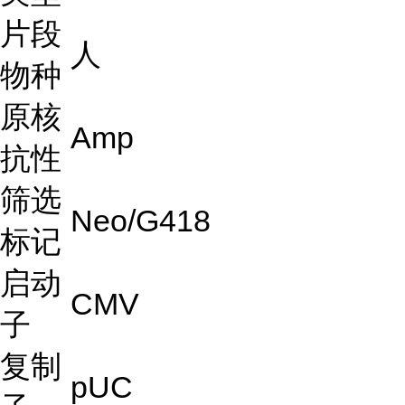
片段
人
物种
原核
Amp
抗性
筛选
Neo/G418
标记
启动
CMV
子
复制
pUC