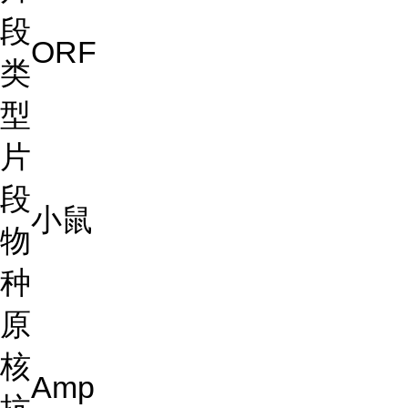
段
ORF
类
型
片
段
小鼠
物
种
原
核
Amp