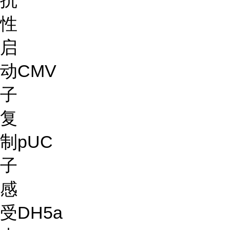
抗
性
启
动
CMV
子
复
制
pUC
子
感
受
DH5a