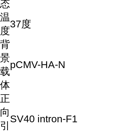
态
温
37度
度
背
景
pCMV-HA-N
载
体
正
向
SV40 intron-F1
引