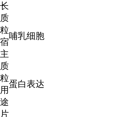
长
质
粒
哺乳细胞
宿
主
质
粒
蛋白表达
用
途
片