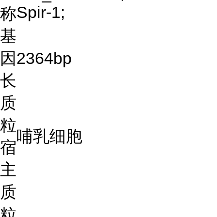
Spir-1;
称
基
因
2364bp
长
质
粒
哺乳细胞
宿
主
质
粒