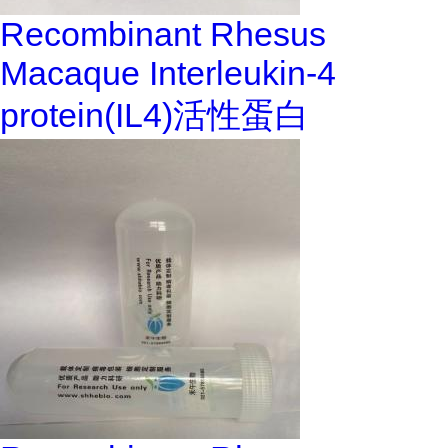
Recombinant Rhesus
Macaque Interleukin-4
protein(IL4)活性蛋白