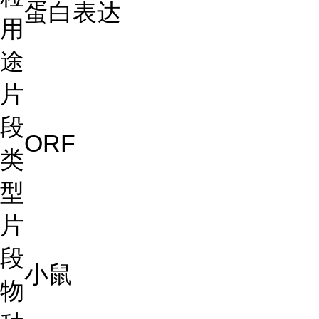
蛋白表达
用
途
片
段
ORF
类
型
片
段
小鼠
物