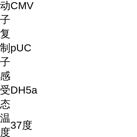
动
CMV
子
复
制
pUC
子
感
受
DH5a
态
温
37度
度