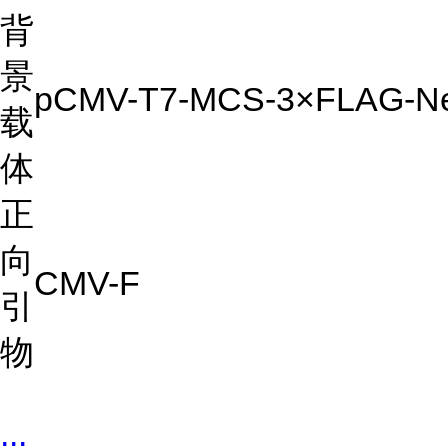
背
景
pCMV-T7-MCS-3×FLAG-N
载
体
正
向
CMV-F
引
物
...