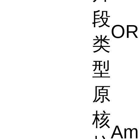
段
OR
类
型
原
核
Am