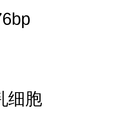
76bp
乳细胞