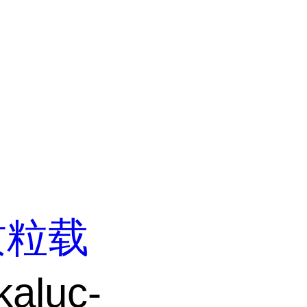
质粒载
aluc-