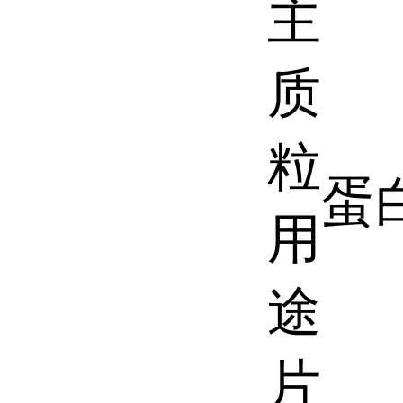
主
质
粒
蛋
用
途
片