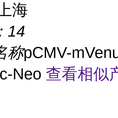
上海
：
14
名称
pCMV-mVenu
uc-Neo
查看相似