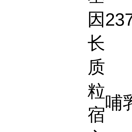
因
23
长
质
粒
哺
宿