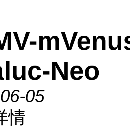
MV-mVenu
luc-Neo
-06-05
详情