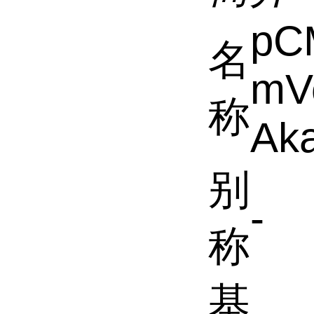
pC
名
mV
称
Ak
别
-
称
基