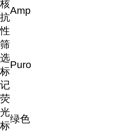
核
Amp
抗
性
筛
选
Puro
标
记
荧
光
绿色
标