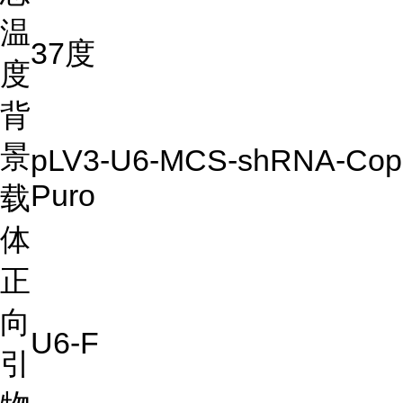
温
37度
度
背
景
pLV3-U6-MCS-shRNA-Co
Puro
载
体
正
向
U6-F
引