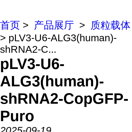
首页
>
产品展厅
>
质粒载体
> pLV3-U6-ALG3(human)-
shRNA2-C...
pLV3-U6-
ALG3(human)-
shRNA2-CopGFP-
Puro
2025-09-19