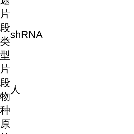
途
片
段
shRNA
类
型
片
段
人
物
种
原