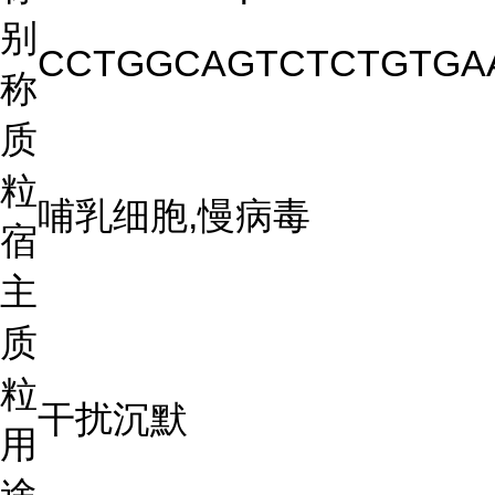
别
CCTGGCAGTCTCTGTGA
称
质
粒
哺乳细胞,慢病毒
宿
主
质
粒
干扰沉默
用