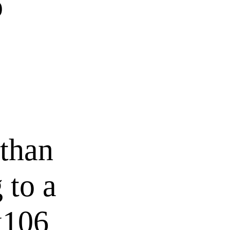
o
 than
 to a
x106