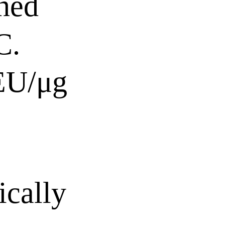
ned
C.
EU/μg
cally