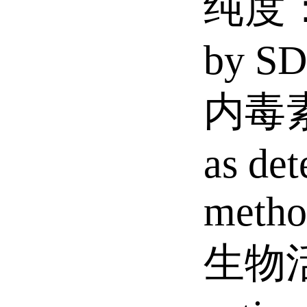
纯度：>
by S
内毒素：
as de
metho
生物活性