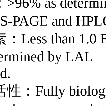
96% as determi
DS-PAGE and HPL
Less than 1.0 
termined by LAL
d.
：Fully biologi