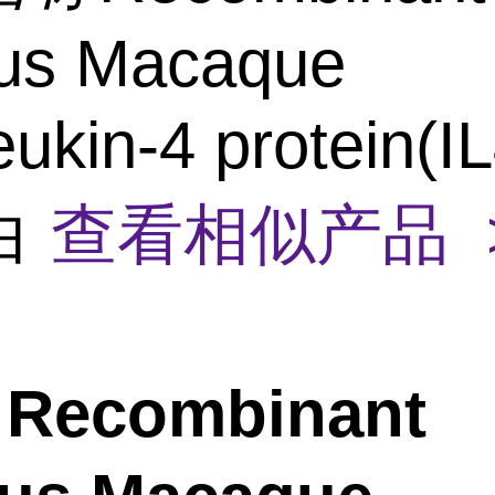
us Macaque
leukin-4 protein(
白
查看相似产品 
Recombinant