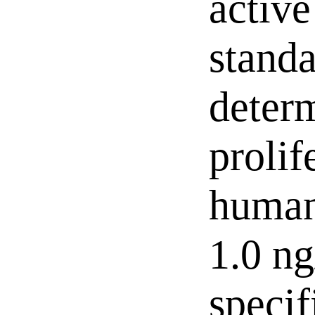
activ
stand
determ
prolif
human 
1.0 ng
specif