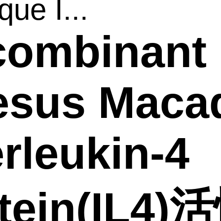
ue I...
combinant
esus Maca
erleukin-4
tein(IL4)