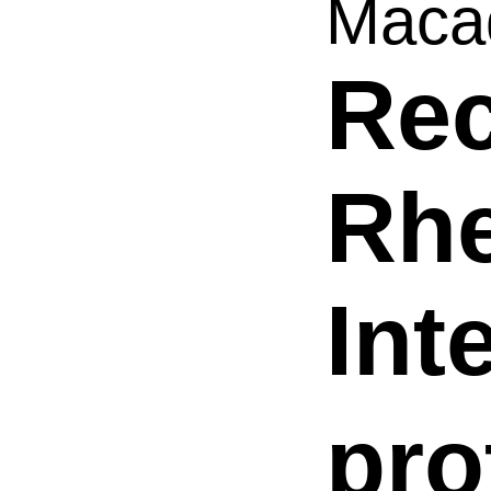
Macaq
Re
Rh
Int
pro