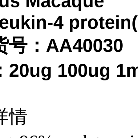
us Macaque
leukin-4 protein(
号：AA40030
20ug 100ug 1
详情