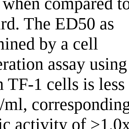
e when compared t
ard. The ED50 as
ined by a cell
eration assay using
TF-1 cells is less
/ml, corresponding
ic activity of >1.0