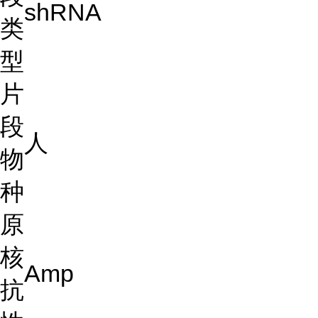
shRNA
类
型
片
段
人
物
种
原
核
Amp
抗