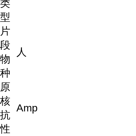
类
型
片
段
人
物
种
原
核
Amp
抗
性