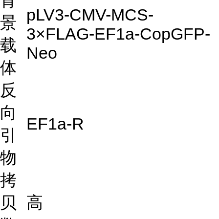
背
pLV3-CMV-MCS-
景
3×FLAG-EF1a-CopGFP-
载
Neo
体
反
向
EF1a-R
引
物
拷
贝
高