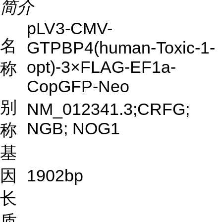
简介
pLV3-CMV-
名
GTPBP4(human-Toxic-1-
opt)-3×FLAG-EF1a-
称
CopGFP-Neo
别
NM_012341.3;CRFG;
NGB; NOG1
称
基
因
1902bp
长
质