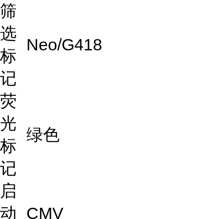
筛
选
Neo/G418
标
记
荧
光
绿色
标
记
启
动
CMV