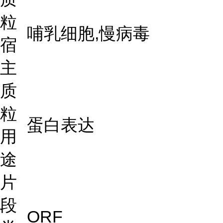
粒
哺乳细胞,慢病毒
宿
主
质
粒
蛋白表达
用
途
片
段
ORF