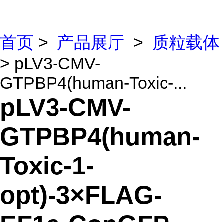
首页
>
产品展厅
>
质粒载体
> pLV3-CMV-
GTPBP4(human-Toxic-...
pLV3-CMV-
GTPBP4(human-
Toxic-1-
opt)-3×FLAG-