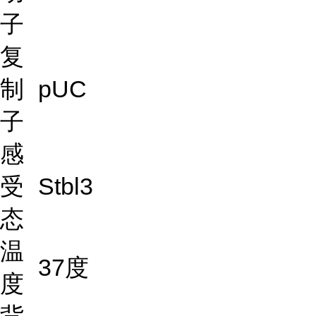
子
复
制
pUC
子
感
受
Stbl3
态
温
37度
度