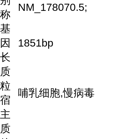
别
NM_178070.5;
称
基
因
1851bp
长
质
粒
哺乳细胞,慢病毒
宿
主
质