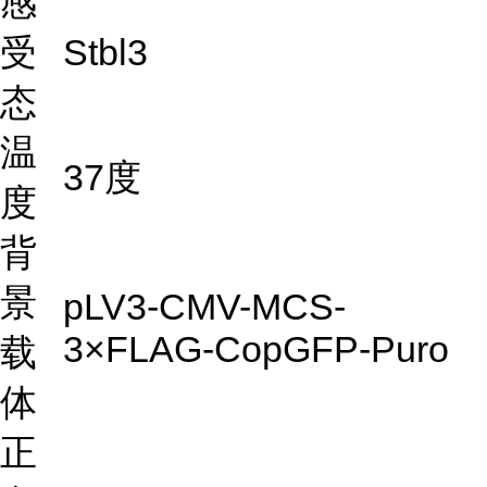
感
受
Stbl3
态
温
37度
度
背
景
pLV3-CMV-MCS-
3×FLAG-CopGFP-Puro
载
体
正