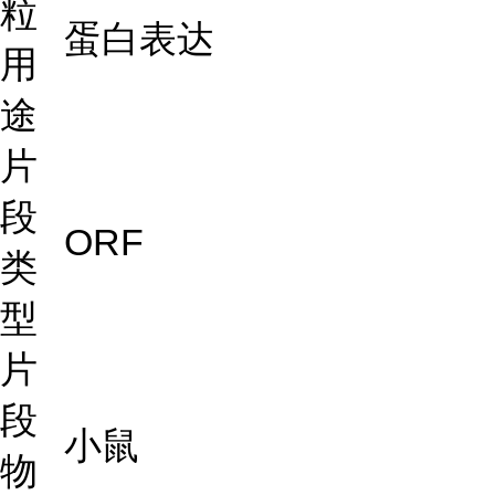
粒
蛋白表达
用
途
片
段
ORF
类
型
片
段
小鼠
物