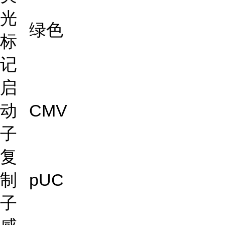
光
绿色
标
记
启
动
CMV
子
复
制
pUC
子