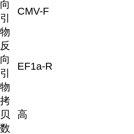
向
CMV-F
引
物
反
向
EF1a-R
引
物
拷
贝
高
数