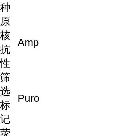
种
原
核
Amp
抗
性
筛
选
Puro
标
记
荧